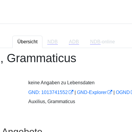
Übersicht
NDB
ADB
NDB
-online
s, Grammaticus
keine Angaben zu Lebensdaten
GND: 1013741552
|
GND-Explorer
|
OGND
Auxilius, Grammaticus
e Angebote