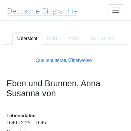
Deutsche
Biographie
Übersicht
NDB
ADB
NDB
-online
Quellen
Literatur
Zitierweise
Eben und Brunnen, Anna
Susanna von
Lebensdaten
1640-12-25 – 1645