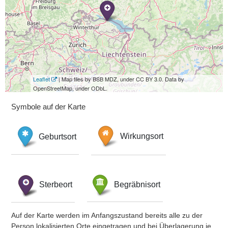
Leaflet
| Map tiles by BSB MDZ, under CC BY 3.0. Data by
OpenStreetMap, under ODbL.
Symbole auf der Karte
Geburtsort
Wirkungsort
Sterbeort
Begräbnisort
Auf der Karte werden im Anfangszustand bereits alle zu der
Person lokalisierten Orte eingetragen und bei Überlagerung je