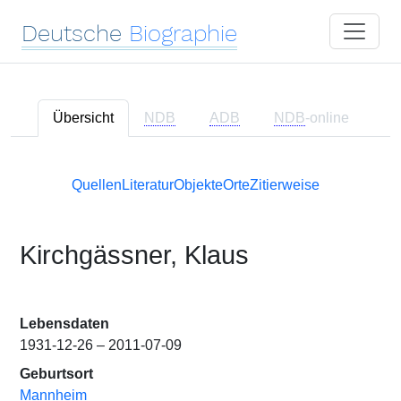
Deutsche
Biographie
Übersicht
NDB
ADB
NDB
-online
Quellen
Literatur
Objekte
Orte
Zitierweise
Kirchgässner, Klaus
Lebensdaten
1931-12-26 – 2011-07-09
Geburtsort
Mannheim