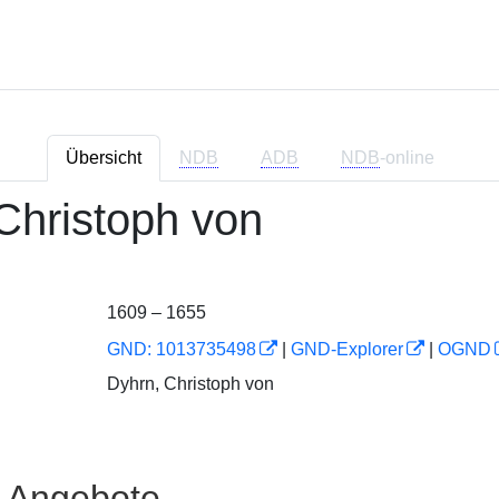
Übersicht
NDB
ADB
NDB
-online
Christoph von
1609 – 1655
GND: 1013735498
|
GND-Explorer
|
OGND
Dyhrn, Christoph von
e Angebote