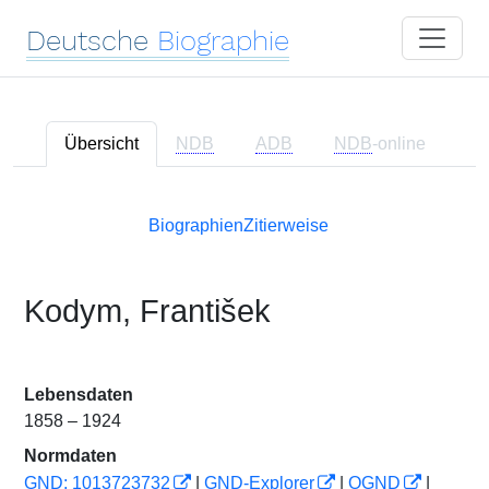
Deutsche
Biographie
Übersicht
NDB
ADB
NDB
-online
Biographien
Zitierweise
Kodym, František
Lebensdaten
1858 – 1924
Normdaten
GND: 1013723732
|
GND-Explorer
|
OGND
|