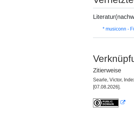
Literatur(nachw
* musiconn - F
Verknüpf
Zitierweise
Searle, Victor, In
[07.08.2026].