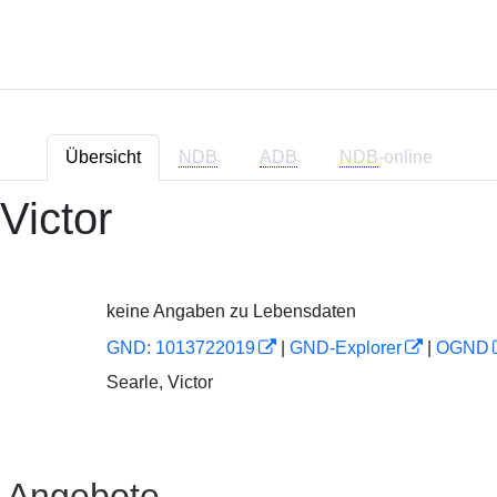
Übersicht
NDB
ADB
NDB
-online
Victor
keine Angaben zu Lebensdaten
GND: 1013722019
|
GND-Explorer
|
OGND
Searle, Victor
e Angebote