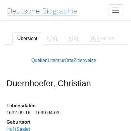
Deutsche
Biographie
Übersicht
NDB
ADB
NDB
-online
Quellen
Literatur
Orte
Zitierweise
Duernhoefer, Christian
Lebensdaten
1632-09-16 – 1699-04-03
Geburtsort
Hof (Saale)