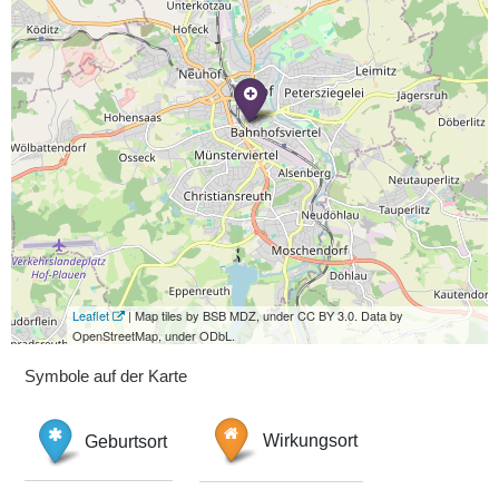
Leaflet
| Map tiles by BSB MDZ, under CC BY 3.0. Data by
OpenStreetMap, under ODbL.
Symbole auf der Karte
Geburtsort
Wirkungsort