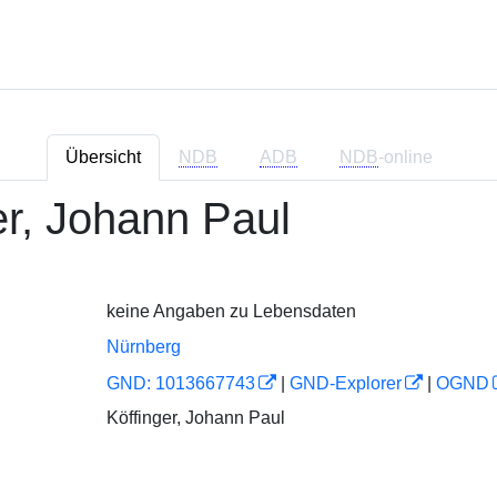
Übersicht
NDB
ADB
NDB
-online
ger, Johann Paul
keine Angaben zu Lebensdaten
Nürnberg
GND: 1013667743
|
GND-Explorer
|
OGND
Köffinger, Johann Paul