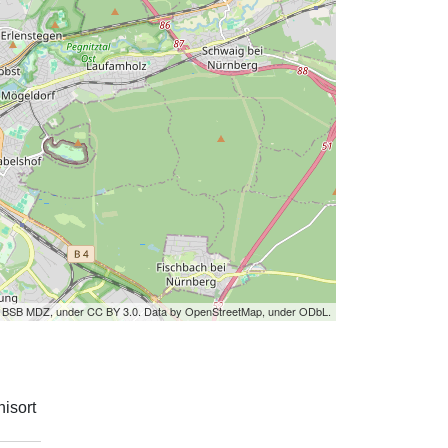
by BSB MDZ, under CC BY 3.0. Data by OpenStreetMap, under ODbL.
isort