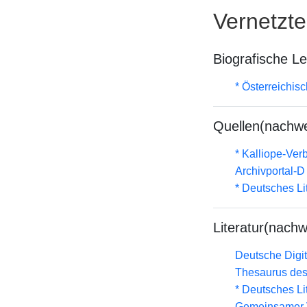
Vernetzt
Biografische L
* Österreichis
Quellen(nachwe
* Kalliope-Ve
Archivportal-
* Deutsches Li
Literatur(nachw
Deutsche Digit
Thesaurus des
* Deutsches Li
Gemeinsamer 