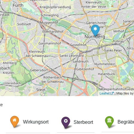
Leaflet
| Map tiles 
te
Wirkungsort
Sterbeort
Begräbn