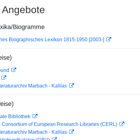
e Angebote
exika/Biogramme
ches Biographisches Lexikon 1815-1950 [2003-]
ise)
rbund
D
teraturarchiv Marbach - Kallías
eise)
ale Bibliothek
 Consortium of European Research Libraries (CERL)
teraturarchiv Marbach - Kallías
Verbundkatalog (GBV)