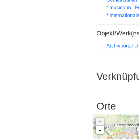
* musiconn - F
* Internationa
Objekt/Werk(n
Archivportal-
Verknüpf
Orte
+
-