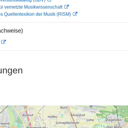
ür vernetzte Musikwissenschaft
les Quellenlexikon der Musik (RISM)
achweise)
D
ungen