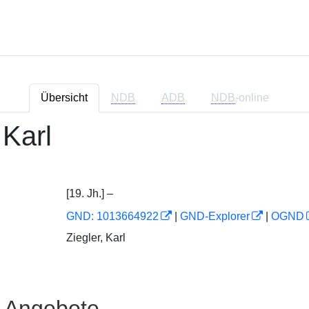
Übersicht
NDB
ADB
NDB
-online
 Karl
[19. Jh.] –
GND: 1013664922
|
GND-Explorer
|
OGND
Ziegler, Karl
e Angebote