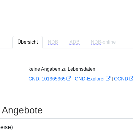
Übersicht
NDB
ADB
NDB
-online
keine Angaben zu Lebensdaten
GND: 101365365
|
GND-Explorer
|
OGND
e Angebote
eise)