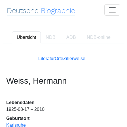
Deutsche
Biographie
Übersicht
NDB
ADB
NDB
-online
Literatur
Orte
Zitierweise
Weiss, Hermann
Lebensdaten
1925-03-17 – 2010
Geburtsort
Karlsruhe