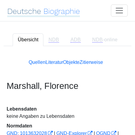
Deutsche
Biographie
Übersicht
NDB
ADB
NDB
-online
Quellen
Literatur
Objekte
Zitierweise
Marshall, Florence
Lebensdaten
keine Angaben zu Lebensdaten
Normdaten
GND: 1013632028
|
GND-Explorer
|
OGND
|