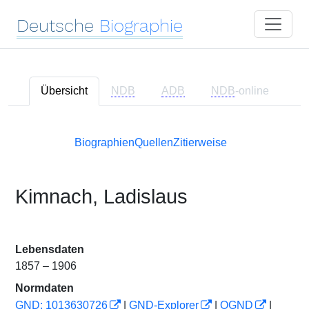
Deutsche
Biographie
Übersicht
NDB
ADB
NDB
-online
Biographien
Quellen
Zitierweise
Kimnach, Ladislaus
Lebensdaten
1857 – 1906
Normdaten
GND: 1013630726
|
GND-Explorer
|
OGND
|