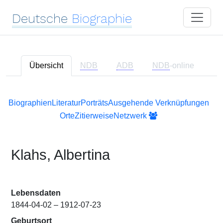
Deutsche
Biographie
Übersicht
NDB
ADB
NDB
-online
Biographien
Literatur
Porträts
Ausgehende Verknüpfungen
Orte
Zitierweise
Netzwerk
Klahs, Albertina
Lebensdaten
1844-04-02 – 1912-07-23
Geburtsort