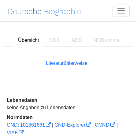
Deutsche
Biographie
Übersicht
NDB
ADB
NDB
-online
Literatur
Zitierweise
Lebensdaten
keine Angaben zu Lebensdaten
Normdaten
GND: 101361661
|
GND-Explorer
|
OGND
|
VIAF