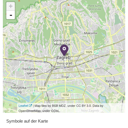
+
-
Leaflet
| Map tiles by BSB MDZ, under CC BY 3.0. Data by
OpenStreetMap, under ODbL.
Symbole auf der Karte