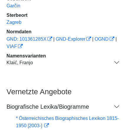
Garčin
Sterbeort
Zagreb
Normdaten
GND: 101361285X
|
GND-Explorer
|
OGND
|
VIAF
Namensvarianten
Klaić, Franjo
Vernetzte Angebote
Biografische Lexika/Biogramme
* Österreichisches Biographisches Lexikon 1815-
1950 [2003-]