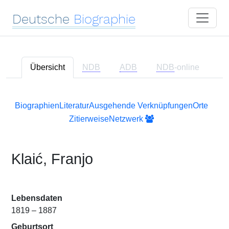
Deutsche
Biographie
Übersicht
NDB
ADB
NDB
-online
Biographien
Literatur
Ausgehende Verknüpfungen
Orte
Zitierweise
Netzwerk
Klaić, Franjo
Lebensdaten
1819 – 1887
Geburtsort