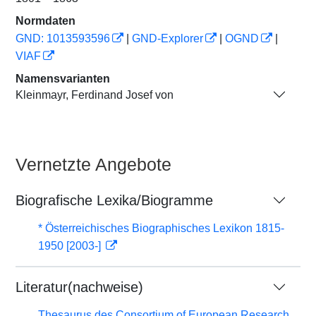
Normdaten
GND: 1013593596
|
GND-Explorer
|
OGND
|
VIAF
Namensvarianten
Kleinmayr, Ferdinand Josef von
Vernetzte Angebote
Biografische Lexika/Biogramme
* Österreichisches Biographisches Lexikon 1815-
1950 [2003-]
Literatur(nachweise)
Thesaurus des Consortium of European Research