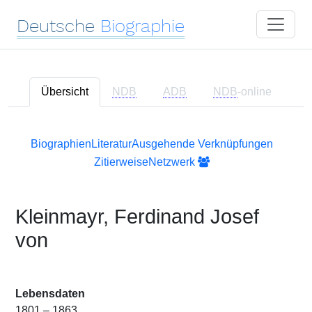
Deutsche
Biographie
Übersicht
NDB
ADB
NDB
-online
Biographien
Literatur
Ausgehende Verknüpfungen
Zitierweise
Netzwerk
Kleinmayr, Ferdinand Josef
von
Lebensdaten
1801 – 1863