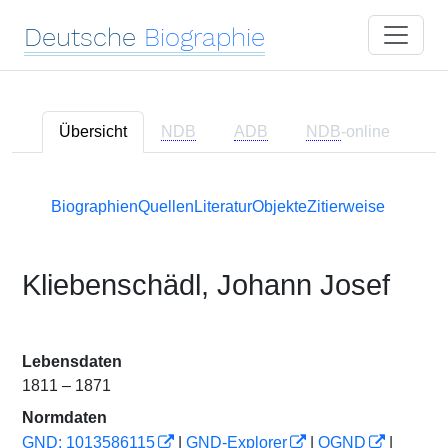
Deutsche
Biographie
Übersicht
NDB
ADB
NDB
-online
Biographien
Quellen
Literatur
Objekte
Zitierweise
Kliebenschädl, Johann Josef
Lebensdaten
1811 – 1871
Normdaten
GND: 1013586115
|
GND-Explorer
|
OGND
|