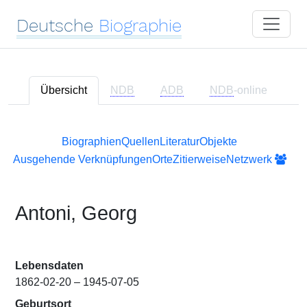
Deutsche
Biographie
Übersicht
NDB
ADB
NDB
-online
Biographien
Quellen
Literatur
Objekte
Ausgehende Verknüpfungen
Orte
Zitierweise
Netzwerk
Antoni, Georg
Lebensdaten
1862-02-20 – 1945-07-05
Geburtsort