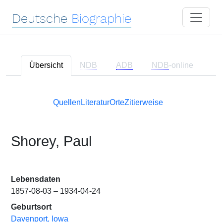
Deutsche
Biographie
Übersicht
NDB
ADB
NDB
-online
Quellen
Literatur
Orte
Zitierweise
Shorey, Paul
Lebensdaten
1857-08-03 – 1934-04-24
Geburtsort
Davenport, Iowa