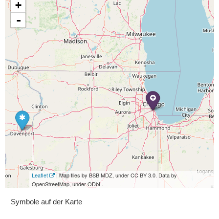
+
-
Leaflet
| Map tiles by BSB MDZ, under CC BY 3.0. Data by
OpenStreetMap, under ODbL.
Symbole auf der Karte