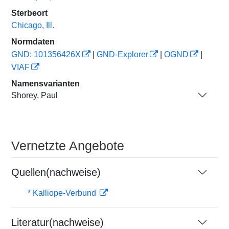
Sterbeort
Chicago, Ill.
Normdaten
GND: 101356426X
|
GND-Explorer
|
OGND
|
VIAF
Namensvarianten
Shorey, Paul
Vernetzte Angebote
Quellen(nachweise)
* Kalliope-Verbund
Literatur(nachweise)