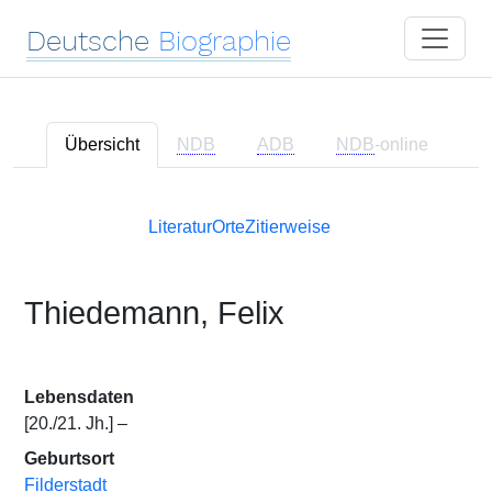
Deutsche
Biographie
Übersicht
NDB
ADB
NDB
-online
Literatur
Orte
Zitierweise
Thiedemann, Felix
Lebensdaten
[20./21. Jh.] –
Geburtsort
Filderstadt