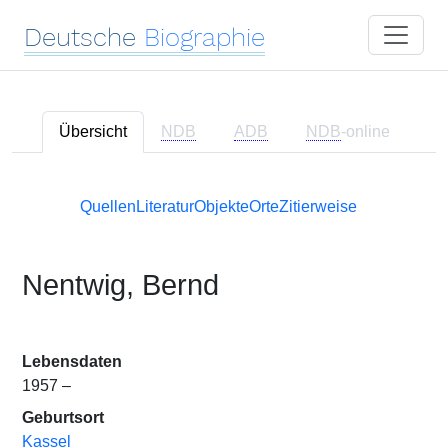
Deutsche
Biographie
Übersicht
NDB
ADB
NDB
-online
Quellen
Literatur
Objekte
Orte
Zitierweise
Nentwig, Bernd
Lebensdaten
1957 –
Geburtsort
Kassel