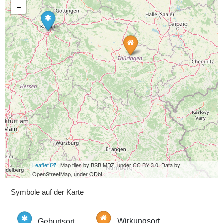
-
Leaflet
| Map tiles by BSB MDZ, under CC BY 3.0. Data by
OpenStreetMap, under ODbL.
Symbole auf der Karte
Geburtsort
Wirkungsort