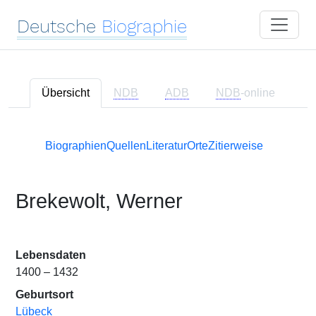
Deutsche
Biographie
Übersicht
NDB
ADB
NDB
-online
Biographien
Quellen
Literatur
Orte
Zitierweise
Brekewolt, Werner
Lebensdaten
1400 – 1432
Geburtsort
Lübeck