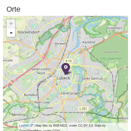
Orte
+
-
Leaflet
| Map tiles by BSB MDZ, under CC BY 3.0. Data by
OpenStreetMap, under ODbL.