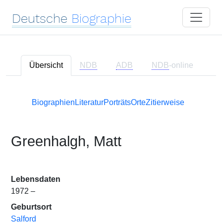
Deutsche
Biographie
Übersicht
NDB
ADB
NDB
-online
Biographien
Literatur
Porträts
Orte
Zitierweise
Greenhalgh, Matt
Lebensdaten
1972 –
Geburtsort
Salford