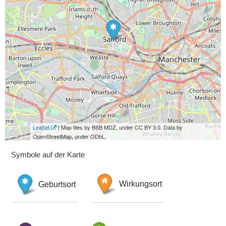
Leaflet
| Map tiles by BSB MDZ, under CC BY 3.0. Data by
OpenStreetMap, under ODbL.
Symbole auf der Karte
Geburtsort
Wirkungsort