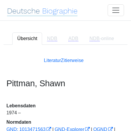
Deutsche
Biographie
Übersicht
NDB
ADB
NDB
-online
Literatur
Zitierweise
Pittman, Shawn
Lebensdaten
1974 –
Normdaten
GND: 1013471563
|
GND-Explorer
|
OGND
|