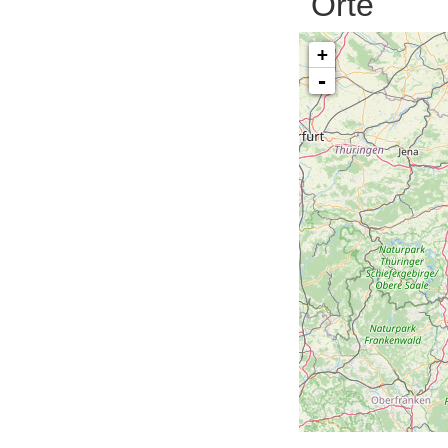
Orte
+
-