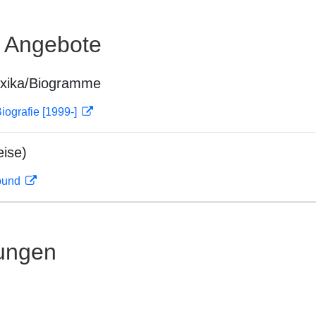
e Angebote
exika/Biogramme
iografie [1999-]
ise)
rbund
ungen