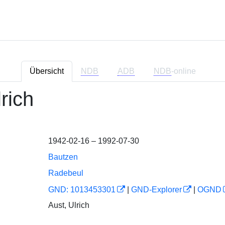
Übersicht
NDB
ADB
NDB
-online
rich
1942-02-16 – 1992-07-30
Bautzen
Radebeul
GND: 1013453301
|
GND-Explorer
|
OGND
Aust, Ulrich