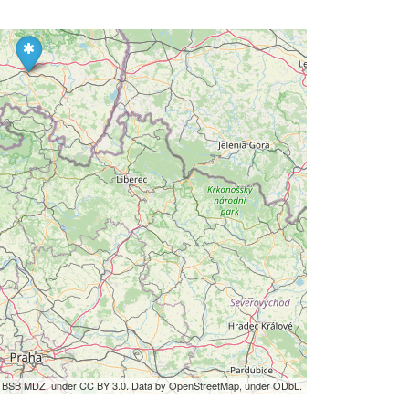
by BSB MDZ, under CC BY 3.0. Data by OpenStreetMap, under ODbL.