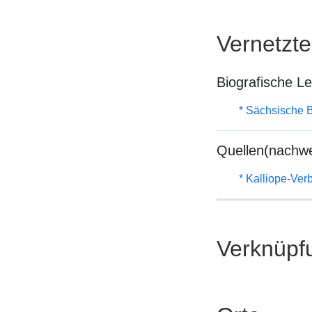
Vernetzt
Biografische L
* Sächsische B
Quellen(nachwe
* Kalliope-Ve
Verknüpf