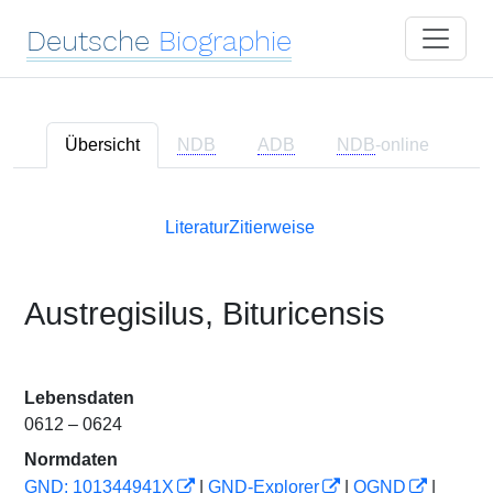
Deutsche
Biographie
Übersicht
NDB
ADB
NDB
-online
Literatur
Zitierweise
Austregisilus, Bituricensis
Lebensdaten
0612 – 0624
Normdaten
GND: 101344941X
|
GND-Explorer
|
OGND
|