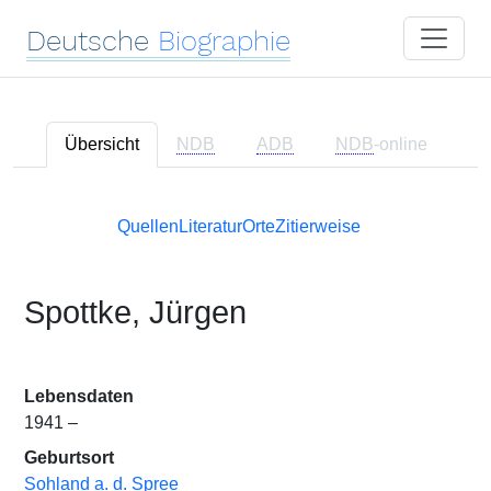
Deutsche
Biographie
Übersicht
NDB
ADB
NDB
-online
Quellen
Literatur
Orte
Zitierweise
Spottke, Jürgen
Lebensdaten
1941 –
Geburtsort
Sohland a. d. Spree