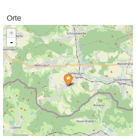
Orte
+
-