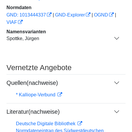
Normdaten
GND: 1013444337
|
GND-Explorer
|
OGND
|
VIAF
Namensvarianten
Spottke, Jürgen
Vernetzte Angebote
Quellen(nachweise)
* Kalliope-Verbund
Literatur(nachweise)
Deutsche Digitale Bibliothek
Normdateneintrag des Südwestdeutschen