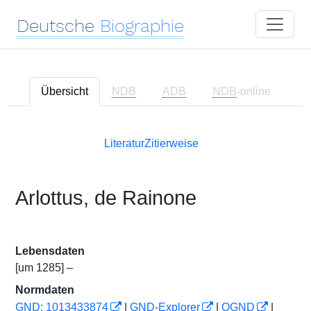
Deutsche
Biographie
Übersicht
NDB
ADB
NDB
-online
Literatur
Zitierweise
Arlottus, de Rainone
Lebensdaten
[um 1285] –
Normdaten
GND: 1013433874
|
GND-Explorer
|
OGND
|