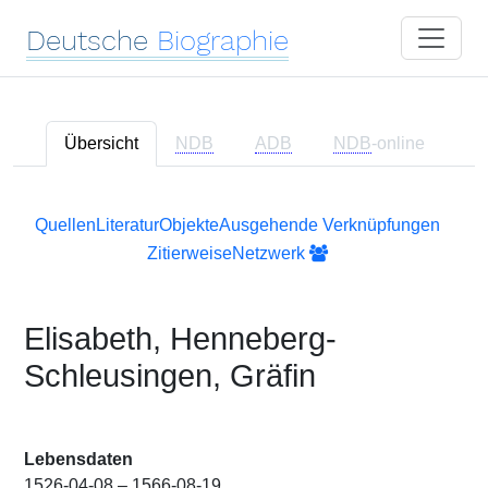
Deutsche
Biographie
Übersicht
NDB
ADB
NDB
-online
Quellen
Literatur
Objekte
Ausgehende Verknüpfungen
Zitierweise
Netzwerk
Elisabeth, Henneberg-
Schleusingen, Gräfin
Lebensdaten
1526-04-08 – 1566-08-19