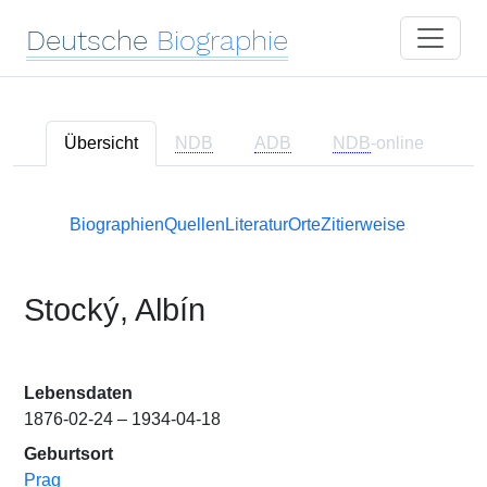
Deutsche
Biographie
Übersicht
NDB
ADB
NDB
-online
Biographien
Quellen
Literatur
Orte
Zitierweise
Stocký, Albín
Lebensdaten
1876-02-24 – 1934-04-18
Geburtsort
Prag