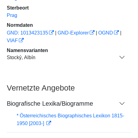
Sterbeort
Prag
Normdaten
GND: 1013423135
|
GND-Explorer
|
OGND
|
VIAF
Namensvarianten
Stocký, Albín
Vernetzte Angebote
Biografische Lexika/Biogramme
* Österreichisches Biographisches Lexikon 1815-
1950 [2003-]