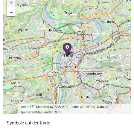
+
-
Leaflet
| Map tiles by BSB MDZ, under CC BY 3.0. Data by
OpenStreetMap, under ODbL.
Symbole auf der Karte