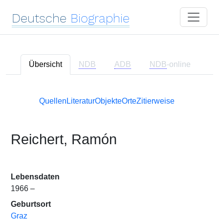
Deutsche
Biographie
Übersicht
NDB
ADB
NDB
-online
Quellen
Literatur
Objekte
Orte
Zitierweise
Reichert, Ramón
Lebensdaten
1966 –
Geburtsort
Graz