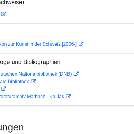
achweise)
D
on zur Kunst in der Schweiz [2006-]
loge und Bibliographien
eutschen Nationalbibliothek (DNB)
ale Bibliothek
D
teraturarchiv Marbach - Kallías
ungen