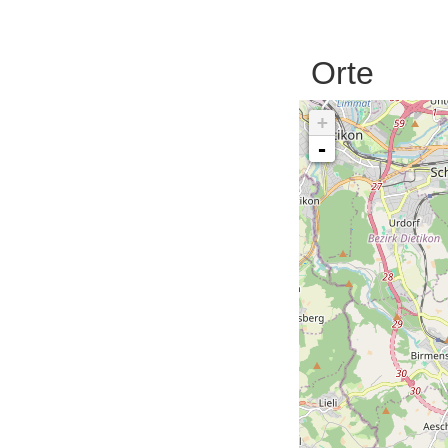
Orte
+
-