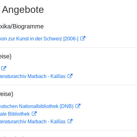
e Angebote
exika/Biogramme
on zur Kunst in der Schweiz [2006-]
ise)
D
teraturarchiv Marbach - Kallías
eise)
eutschen Nationalbibliothek (DNB)
ale Bibliothek
teraturarchiv Marbach - Kallías