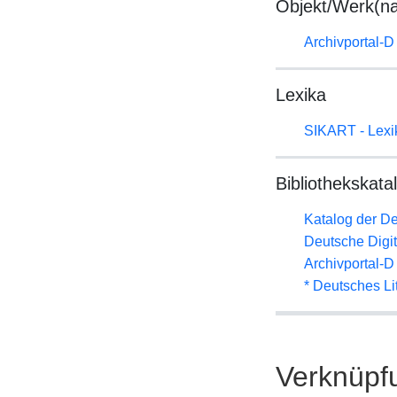
Objekt/Werk(n
Archivportal-
Lexika
SIKART - Lexik
Bibliothekskata
Katalog der D
Deutsche Digit
Archivportal-
* Deutsches Li
Verknüpf