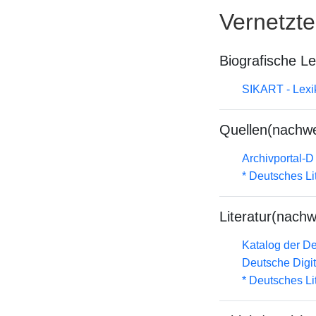
Vernetzt
Biografische L
SIKART - Lexik
Quellen(nachwe
Archivportal-
* Deutsches Li
Literatur(nachw
Katalog der D
Deutsche Digit
* Deutsches Li