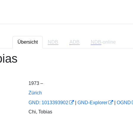
Übersicht
NDB
ADB
NDB
-online
bias
1973 –
Zürich
GND: 1013393902
|
GND-Explorer
|
OGND
Chi, Tobias