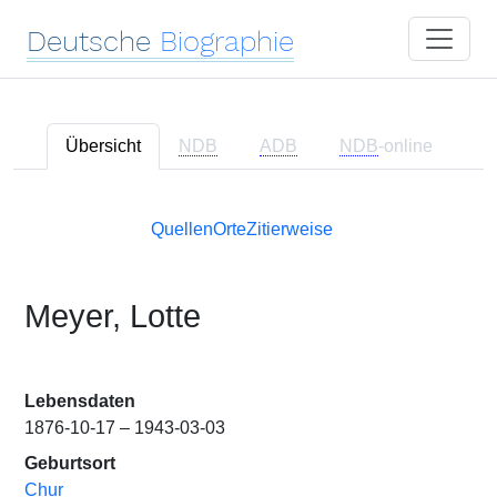
Deutsche
Biographie
Übersicht
NDB
ADB
NDB
-online
Quellen
Orte
Zitierweise
Meyer, Lotte
Lebensdaten
1876-10-17 – 1943-03-03
Geburtsort
Chur