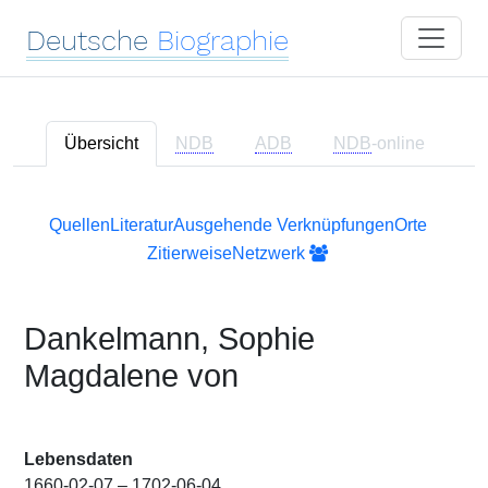
Deutsche
Biographie
Übersicht
NDB
ADB
NDB
-online
Quellen
Literatur
Ausgehende Verknüpfungen
Orte
Zitierweise
Netzwerk
Dankelmann, Sophie
Magdalene von
Lebensdaten
1660-02-07 – 1702-06-04