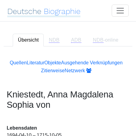
Deutsche
Biographie
Übersicht
NDB
ADB
NDB
-online
Quellen
Literatur
Objekte
Ausgehende Verknüpfungen
Zitierweise
Netzwerk
Kniestedt, Anna Magdalena
Sophia von
Lebensdaten
1694-04-10 – 1715-10-05