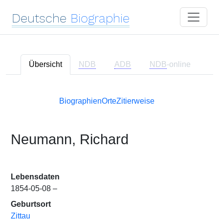
Deutsche
Biographie
Übersicht
NDB
ADB
NDB
-online
Biographien
Orte
Zitierweise
Neumann, Richard
Lebensdaten
1854-05-08 –
Geburtsort
Zittau