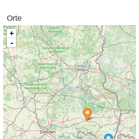
Orte
+
-