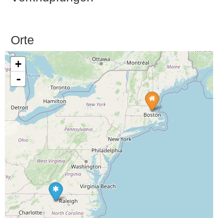
Orte
+
-