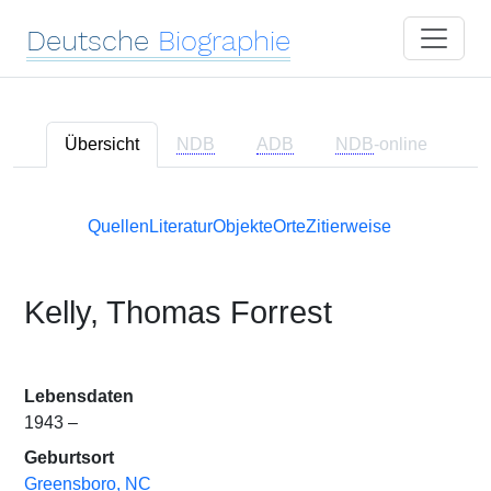
Deutsche
Biographie
Übersicht
NDB
ADB
NDB
-online
Quellen
Literatur
Objekte
Orte
Zitierweise
Kelly, Thomas Forrest
Lebensdaten
1943 –
Geburtsort
Greensboro, NC