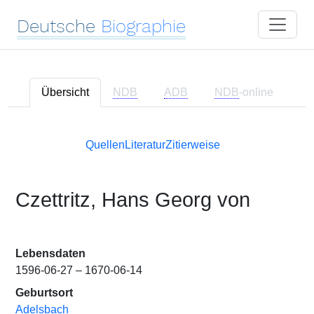
Deutsche
Biographie
Übersicht
NDB
ADB
NDB
-online
Quellen
Literatur
Zitierweise
Czettritz, Hans Georg von
Lebensdaten
1596-06-27 – 1670-06-14
Geburtsort
Adelsbach