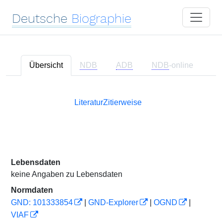
Deutsche
Biographie
Übersicht
NDB
ADB
NDB
-online
Literatur
Zitierweise
Lebensdaten
keine Angaben zu Lebensdaten
Normdaten
GND: 101333854
|
GND-Explorer
|
OGND
|
VIAF