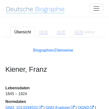
Deutsche
Biographie
Übersicht
NDB
ADB
NDB
-online
Biographien
Zitierweise
Kiener, Franz
Lebensdaten
1845 – 1924
Normdaten
GND: 1013334531
|
GND-Explorer
|
OGND
|