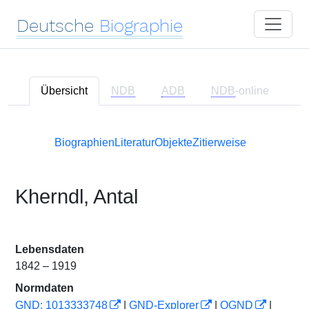
Deutsche
Biographie
Übersicht
NDB
ADB
NDB
-online
Biographien
Literatur
Objekte
Zitierweise
Kherndl, Antal
Lebensdaten
1842 – 1919
Normdaten
GND: 1013333748
|
GND-Explorer
|
OGND
|