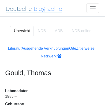
Deutsche
Biographie
Übersicht
NDB
ADB
NDB
-online
Literatur
Ausgehende Verknüpfungen
Orte
Zitierweise
Netzwerk
Gould, Thomas
Lebensdaten
1983 –
Geburtsort