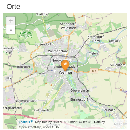
Orte
+
-
Leaflet
| Map tiles by BSB MDZ, under CC BY 3.0. Data by
OpenStreetMap, under ODbL.