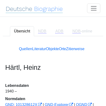
Deutsche
Biographie
Übersicht
NDB
ADB
NDB
-online
Quellen
Literatur
Objekte
Orte
Zitierweise
Härtl, Heinz
Lebensdaten
1940 –
Normdaten
GND: 101328612X
|
GND-Explorer
|
OGND
|