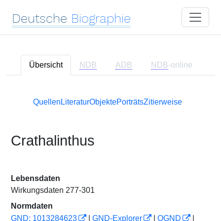
Deutsche
Biographie
Übersicht
NDB
ADB
NDB
-online
Quellen
Literatur
Objekte
Porträts
Zitierweise
Crathalinthus
Lebensdaten
Wirkungsdaten 277-301
Normdaten
GND: 1013284623
|
GND-Explorer
|
OGND
|