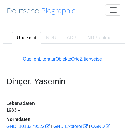
Deutsche
Biographie
Übersicht
NDB
ADB
NDB
-online
Quellen
Literatur
Objekte
Orte
Zitierweise
Dinçer, Yasemin
Lebensdaten
1983 –
Normdaten
GND: 1013279522
|
GND-Explorer
|
OGND
|