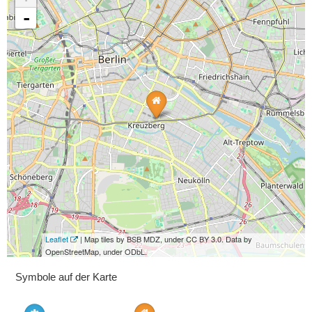
-
Leaflet
| Map tiles by BSB MDZ, under CC BY 3.0. Data by
OpenStreetMap, under ODbL.
Symbole auf der Karte