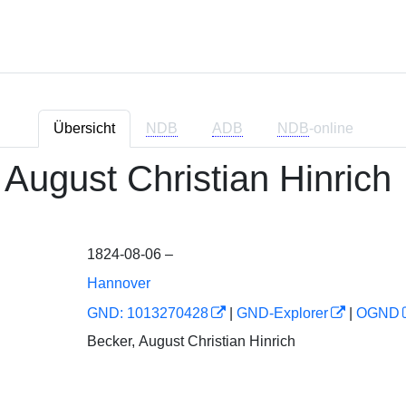
Übersicht
NDB
ADB
NDB
-online
 August Christian Hinrich
1824-08-06 –
Hannover
GND: 1013270428
|
GND-Explorer
|
OGND
Becker, August Christian Hinrich