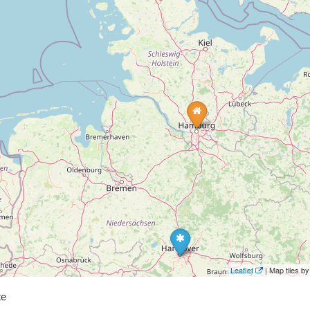
Leaflet
| Map tiles 
te