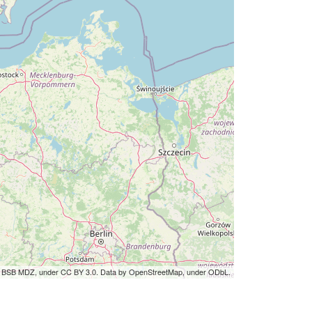
by BSB MDZ, under CC BY 3.0. Data by OpenStreetMap, under ODbL.