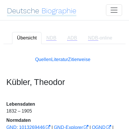
Deutsche
Biographie
Übersicht
NDB
ADB
NDB
-online
Quellen
Literatur
Zitierweise
Kübler, Theodor
Lebensdaten
1832 – 1905
Normdaten
GND: 1013269446
|
GND-Explorer
|
OGND
|