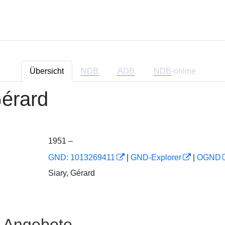
Übersicht
NDB
ADB
NDB
-online
érard
1951 –
GND: 1013269411
|
GND-Explorer
|
OGND
Siary, Gérard
e Angebote