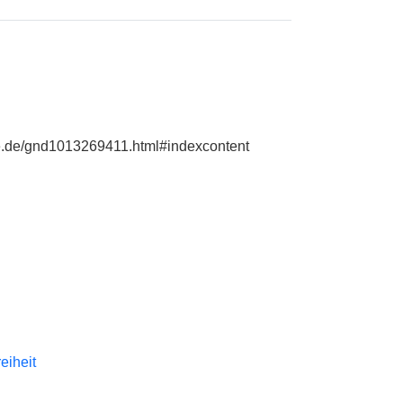
hie.de/gnd1013269411.html#indexcontent
reiheit