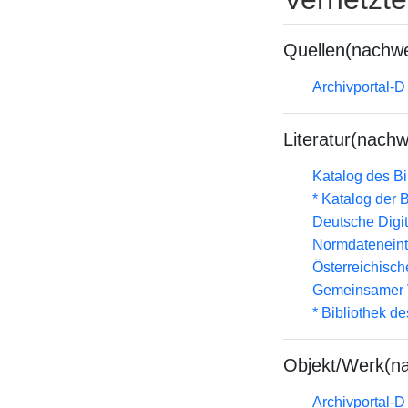
Quellen(nachwe
Archivportal-
Literatur(nachw
Katalog des B
* Katalog der
Deutsche Digit
Normdateneint
Österreichisc
Gemeinsamer 
* Bibliothek de
Objekt/Werk(n
Archivportal-