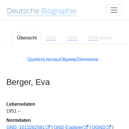
Deutsche
Biographie
Übersicht
NDB
ADB
NDB
-online
Quellen
Literatur
Objekte
Zitierweise
Berger, Eva
Lebensdaten
1951 –
Normdaten
GND: 1013262581
|
GND-Explorer
|
OGND
|